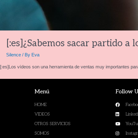
[:es]¿Sabemos sacar partido a lo
Silence
/ By
Eva
[:es]Los vídeos son una herramienta de ventas muy importantes para
Menú
Follow 
HOME
Faceb
VIDEOS
Linked
OTROS SERVICIOS
YouTu
SOMOS
Instag