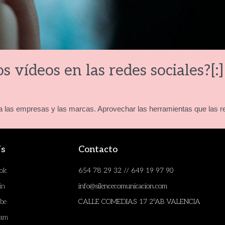
s vídeos en las redes sociales?[:]
 las empresas y las marcas. Aprovechar las herramientas que las re
Us
Contacto
ook
654 78 29 32 // 649 19 97 90
in
info@silencecomunicacion.com
be
CALLE COMEDIAS 17 2ºAB VALENCIA
ram