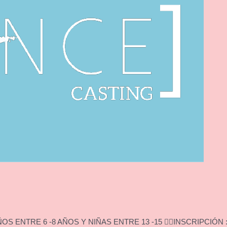
ENTRE 6 -8 AÑOS Y NIÑAS ENTRE 13 -15 👉🏻INSCRIPCIÓN :